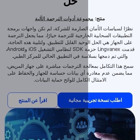
حل
وعة أدوات الترجمة الآلية
 الصارمة للشركة، لم تكن واجهات برمجة
ارجية للترجمة خيارًا، مما يجعل الترجمة
حيد القابل للتطبيق. ولتلبية هذه الحاجة،
قدمت Lingvanex حزمة SDK لنظامي التشغيل iOS وAndroid،
سة في التطبيق الحالي للمركز الطبي.
لجة الترجمات مباشرة على جهاز المريض،
أي بيانات حساسة للجهاز والحفاظ على
لكامل للوائح حماية البيانات.
ة مجانية
اقرأ عن المنتج